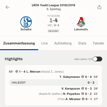
1
-
4
UEFA Youth League 2018/2019
6. Spieltag
beendet
11/12/2018
1
-
4
HZ.:
0-3
Schalke
Lokomotiv
beendet
Zusammenfassung
Live
Aufstellung
Stats
Tabelle
Highlights
Alles sehen (22)
86'
1 - 4
L. Mercan
(Assist Z. Jones.)
T. Suleymanov
0 - 4
56'
HALBZEIT
0 - 3
V. Karapuzov
0 - 3
39'
(Assist N. Iosifov.)
N. Poyarkov
0 - 2
32'
(11m)
A. Mironov
0 - 1
27'