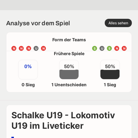
Analyse vor dem Spiel
Alles sehen
Form der Teams
N
N
N
U
N
S
U
S
N
N
Frühere Spiele
0%
50%
50%
0 Sieg
1 Unentschieden
1 Sieg
Schalke U19 - Lokomotiv
U19 im Liveticker