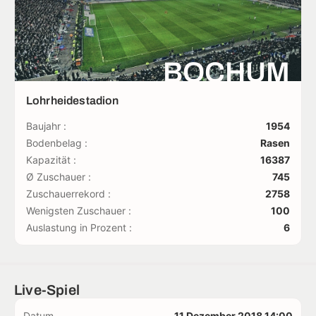
BOCHUM
Lohrheidestadion
Baujahr :
1954
Bodenbelag :
Rasen
Kapazität :
16387
Ø Zuschauer :
745
Zuschauerrekord :
2758
Wenigsten Zuschauer :
100
Auslastung in Prozent :
6
Live-Spiel
Datum
11 Dezember 2018 14:00