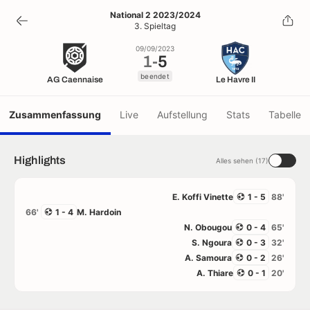
1
-
5
National 2 2023/2024
3. Spieltag
beendet
09/09/2023
1
-
5
beendet
AG Caennaise
Le Havre II
Zusammenfassung
Live
Aufstellung
Stats
Tabelle
Highlights
Alles sehen (17)
E. Koffi Vinette
1 - 5
88'
66'
1 - 4
M. Hardoin
N. Obougou
0 - 4
65'
S. Ngoura
0 - 3
32'
A. Samoura
0 - 2
26'
A. Thiare
0 - 1
20'