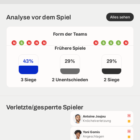
Analyse vor dem Spiel
Alles sehen
Form der Teams
N
S
N
N
N
N
S
S
S
N
Frühere Spiele
43%
29%
29%
3 Siege
2 Unentschieden
2 Siege
Verletzte/gesperrte Spieler
Antoine Joujou
Knöchelverletzung
Yoni Gomis
Angeschlagen