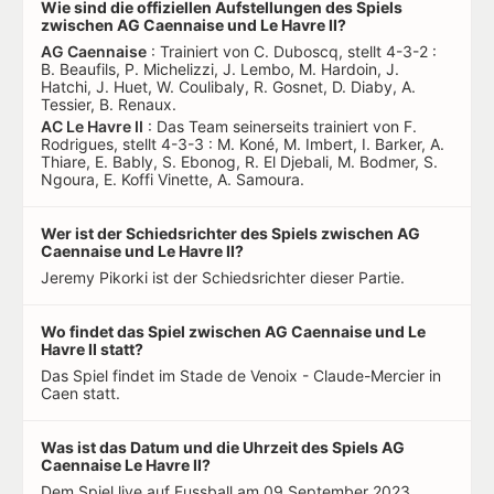
Wie sind die offiziellen Aufstellungen des Spiels
zwischen AG Caennaise und Le Havre II?
AG Caennaise
: Trainiert von C. Duboscq, stellt 4-3-2 :
B. Beaufils, P. Michelizzi, J. Lembo, M. Hardoin, J.
Hatchi, J. Huet, W. Coulibaly, R. Gosnet, D. Diaby, A.
Tessier, B. Renaux.
AC Le Havre II
: Das Team seinerseits trainiert von F.
Rodrigues, stellt 4-3-3 : M. Koné, M. Imbert, I. Barker, A.
Thiare, E. Bably, S. Ebonog, R. El Djebali, M. Bodmer, S.
Ngoura, E. Koffi Vinette, A. Samoura.
Wer ist der Schiedsrichter des Spiels zwischen AG
Caennaise und Le Havre II?
Jeremy Pikorki ist der Schiedsrichter dieser Partie.
Wo findet das Spiel zwischen AG Caennaise und Le
Havre II statt?
Das Spiel findet im Stade de Venoix - Claude-Mercier in
Caen statt.
Was ist das Datum und die Uhrzeit des Spiels AG
Caennaise Le Havre II?
Dem Spiel live auf Fussball am 09 September 2023