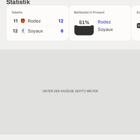
Statistik
Tabelle
Ballbesitz in Prozent
Sc
11
Rodez
12
Rodez
51%
1
Soyaux
12
Soyaux
6
UNTER DER ANZEIGE GEHT'S WEITER