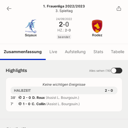
2
-
0
1. Frauenliga 2022/2023
3. Spieltag
beendet
24/09/2022
2
-
0
HZ.:
2-0
Soyaux
Rodez
beendet
Zusammenfassung
Live
Aufstellung
Stats
Tabelle
Highlights
Alles sehen (16)
Keine wichtigen Ereignisse
HALBZEIT
2 - 0
38'
2 - 0
D. Roux
(Assist L. Bourgouin.)
7'
1 - 0
C. Collin
(Assist L. Bourgouin.)