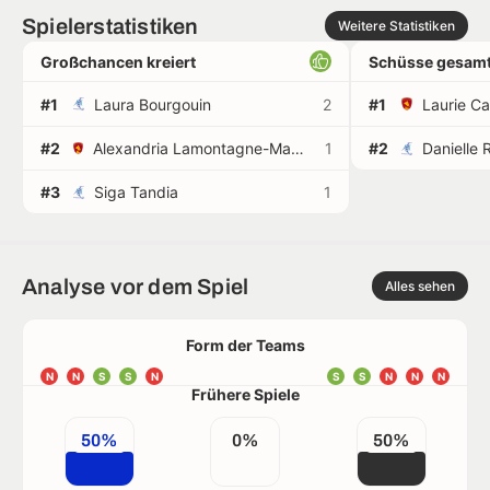
Spielerstatistiken
Weitere Statistiken
Großchancen kreiert
Schüsse gesamt
#1
Laura Bourgouin
2
#1
Laurie C
#2
Alexandria Lamontagne-Maycock
1
#2
Danielle 
#3
Siga Tandia
1
Analyse vor dem Spiel
Alles sehen
Form der Teams
N
N
S
S
N
S
S
N
N
N
Frühere Spiele
50%
0%
50%