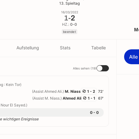
13. Spieltag
16/03/2022
1
-
2
HZ.:
0-0
M
beendet
Aufstellung
Stats
Tabelle
All
Alles sehen (19)
g : Kein Tor)
(Assist Ahmed Ali.)
M. Niass
1 - 2
72'
(Assist M. Niass.)
Ahmed Ali
1 - 1
67'
t Nour El Sayed.)
0 - 0
e wichtigen Ereignisse