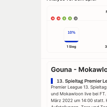
N
N
S
S
U
10%
1 Sieg
3
Gouna - Mokawloo
13. Spieltag Premier L
Premier League 13. Spieltag
und Mokawloon live bei FT. 
März 2022 um 14:00 statt. Hi