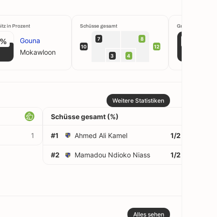
itz in Prozent
Schüsse gesamt
Großchancen krei
7
8
Gouna
3%
100%
10
12
Mokawloon
3
4
Weitere Statistiken
Schüsse gesamt (%)
1
#1
Ahmed Ali Kamel
1/2
50%
#2
Mamadou Ndioko Niass
1/2
50%
Alles sehen