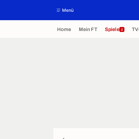
Menü
Home
Mein FT
Spiele
TV
2