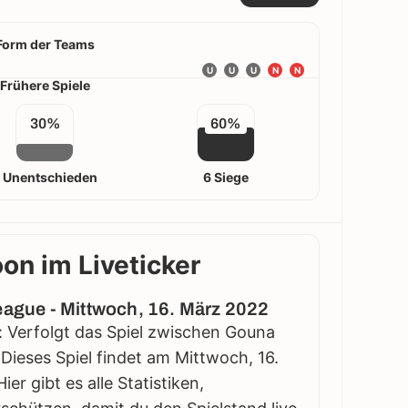
Form der Teams
U
U
U
N
N
Frühere Spiele
30%
60%
 Unentschieden
6 Siege
n im Liveticker
eague - Mittwoch, 16. März 2022
: Verfolgt das Spiel zwischen Gouna
Dieses Spiel findet am Mittwoch, 16.
er gibt es alle Statistiken,