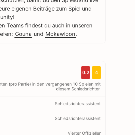
schützen, damit du den Spielstand live
eure eigenen Beiträge zum Spiel und
unity!
en Teams findest du auch in unseren
iefen:
Gouna
und
Mokawloon
.
0.2
4
rten (pro Partie) in den vergangenen 10 Spielen mit
diesem Schiedsrichter.
Schiedsrichterassistent
Schiedsrichterassistent
Vierter Offizieller