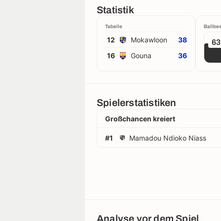
Statistik
Tabelle
Ballbes
12
Mokawloon
38
6
16
Gouna
36
Spielerstatistiken
Großchancen kreiert
#1
Mamadou Ndioko Niass
Analyse vor dem Spiel