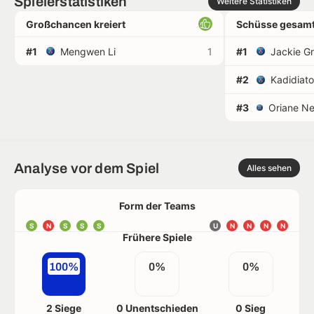
Spielerstatistiken
Weitere Statistiken
Großchancen kreiert
Schüsse gesamt
#1
Mengwen Li
1
#1
Jackie G
#2
Kadidiato
#3
Analyse vor dem Spiel
Alles sehen
Form der Teams
S
N
S
S
S
U
N
N
N
N
Frühere Spiele
100%
0%
0%
2 Siege
0 Unentschieden
0 Sieg