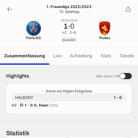
1
-
0
1. Frauenliga 2022/2023
12. Spieltag
beendet
13/01/2023
1
-
0
HZ.:
1-0
Paris SG
Rodez
beendet
Zusammenfassung
Live
Aufstellung
Stats
Tabelle
Highlights
Alles sehen (14)
Keine wichtigen Ereignisse
HALBZEIT
1 - 0
43'
1 - 0
K. Diani
(11m)
Statistik