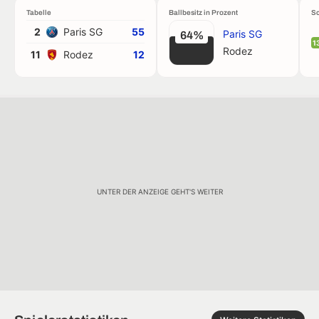
Tabelle
Ballbesitz in Prozent
Sc
2
Paris SG
55
Paris SG
64%
1
Rodez
11
Rodez
12
UNTER DER ANZEIGE GEHT'S WEITER