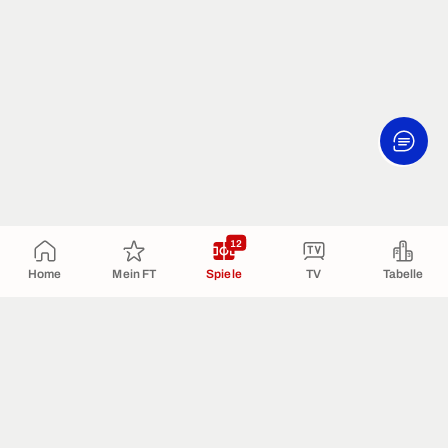
12
Home
Mein FT
Spiele
TV
Tabelle