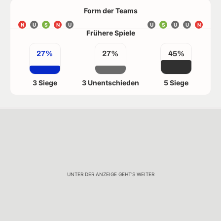
Form der Teams
N
U
S
N
U
U
S
U
U
N
Frühere Spiele
27%
27%
45%
3 Siege
3 Unentschieden
5 Siege
UNTER DER ANZEIGE GEHT'S WEITER