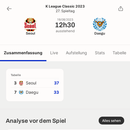
12h30
K League Classic 2023
27. Spieltag
19/08/2023
19/08/2023
12h30
ausstehend
Seoul
Daegu
Zusammenfassung
Live
Aufstellung
Stats
Tabelle
Tabelle
3
Seoul
37
7
Daegu
33
Analyse vor dem Spiel
Alles sehen