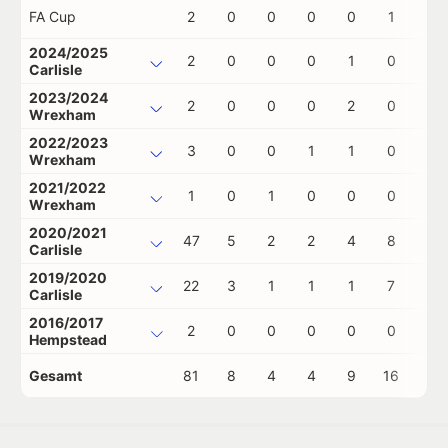
FA Cup
2
0
0
0
0
1
0
2024/2025
2
0
0
0
1
0
0
Carlisle
2023/2024
2
0
0
0
2
0
0
Wrexham
2022/2023
3
0
0
1
1
0
0
Wrexham
2021/2022
1
0
1
0
0
0
0
Wrexham
2020/2021
47
5
2
2
4
8
1
Carlisle
2019/2020
22
3
1
1
1
7
1
Carlisle
2016/2017
2
0
0
0
0
0
0
Hempstead
Gesamt
81
8
4
4
9
16
2