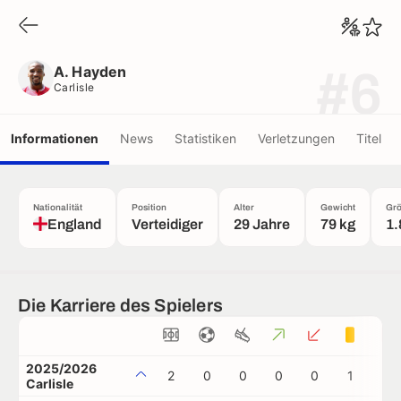
A. Hayden
Carlisle
A. Hayden
#6
Carlisle
Informationen
News
Statistiken
Verletzungen
Titel
Nationalität
Position
Alter
Gewicht
Gr
England
Verteidiger
29 Jahre
79 kg
1.
Die Karriere des Spielers
2025/2026
2
0
0
0
0
1
0
Carlisle