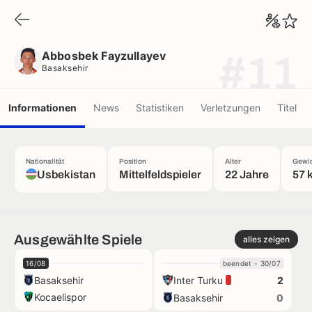
Abbosbek Fayzullayev
Basaksehir
Abbosbek Fayzullayev
#11
Basaksehir
Informationen
News
Statistiken
Verletzungen
Titel
Nationalität
Position
Alter
Gewic
Usbekistan
Mittelfeldspieler
22 Jahre
57 
Ausgewählte Spiele
alles zeigen
16/08
beendet - 30/07
Basaksehir
Inter Turku
2
Kocaelispor
Basaksehir
0