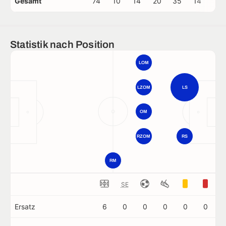
Gesamt
74
10
14
20
35
14
0
Statistik nach Position
LOM
LZOM
LS
OM
RZOM
RS
RM
SE
Ersatz
6
0
0
0
0
0