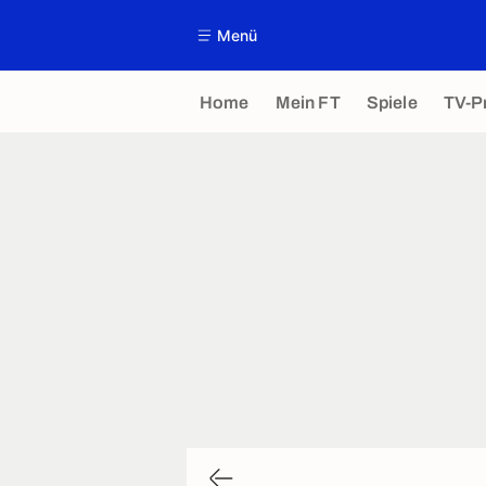
Menü
Home
Mein FT
Spiele
TV-P