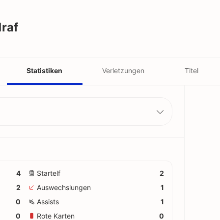
raf
Statistiken
Verletzungen
Titel
4
Startelf
2
2
Auswechslungen
1
0
Assists
1
0
Rote Karten
0