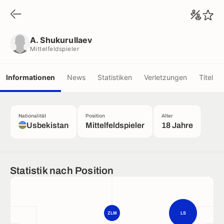
A. Shukurullaev
Mittelfeldspieler
A. Shukurullaev
Mittelfeldspieler
Informationen
News
Statistiken
Verletzungen
Titel
Nationalität
Position
Alter
Usbekistan
Mittelfeldspieler
18 Jahre
Statistik nach Position
ZLM
LS