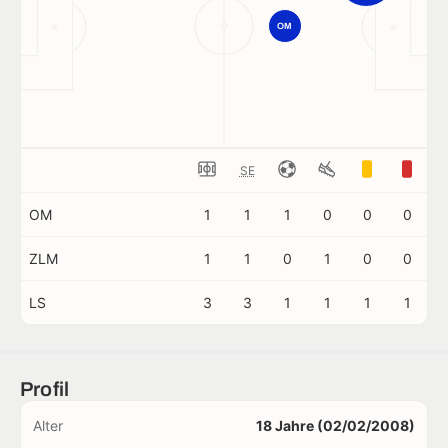
OM
SE
OM
1
1
1
0
0
0
ZLM
1
1
0
1
0
0
LS
3
3
1
1
1
1
Profil
Alter
18 Jahre (02/02/2008)