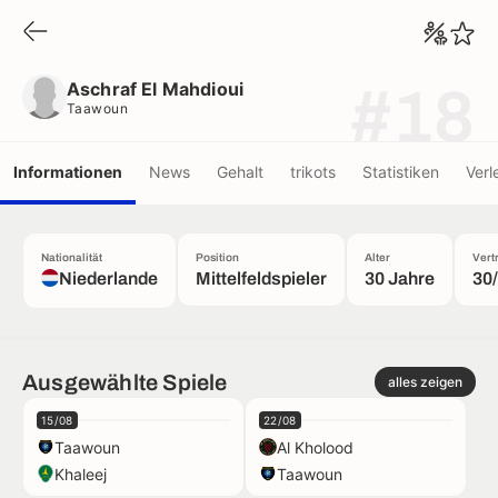
Aschraf El Mahdioui
Taawoun
Aschraf El Mahdioui
#18
Taawoun
Informationen
News
Gehalt
trikots
Statistiken
Verl
Nationalität
Position
Alter
Vert
Niederlande
Mittelfeldspieler
30 Jahre
30
Ausgewählte Spiele
alles zeigen
15/08
22/08
Taawoun
Al Kholood
Khaleej
Taawoun