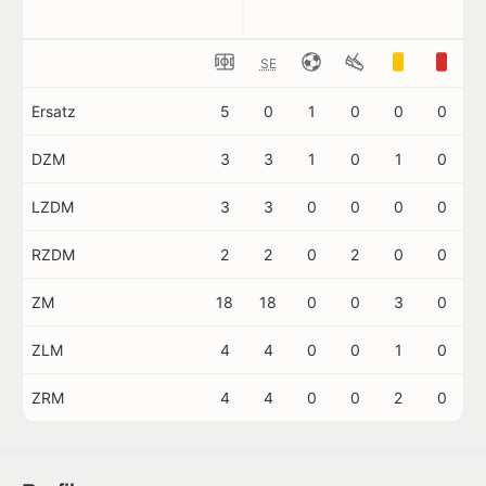
SE
Ersatz
5
0
1
0
0
0
DZM
3
3
1
0
1
0
LZDM
3
3
0
0
0
0
RZDM
2
2
0
2
0
0
ZM
18
18
0
0
3
0
ZLM
4
4
0
0
1
0
ZRM
4
4
0
0
2
0