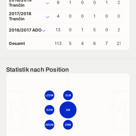
9
1
0
0
1
2
0
Trenčín
2017/2018
4
0
0
1
0
0
0
Trenčín
13
0
1
5
0
2
0
2016/2017 ADO
Gesamt
113
5
4
6
7
21
2
Statistik nach Position
LZDM
ZLM
DZM
ZM
RZDM
ZRM