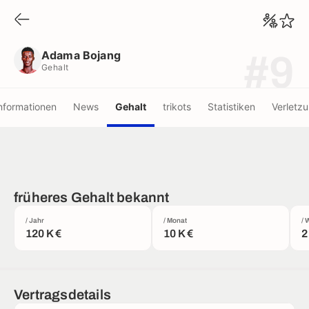
Adama Bojang
Gehalt
Adama Bojang
#9
Gehalt
nformationen
News
Gehalt
trikots
Statistiken
Verletz
früheres Gehalt bekannt
/ Jahr
/ Monat
/ 
120 K €
10 K €
2
Vertragsdetails