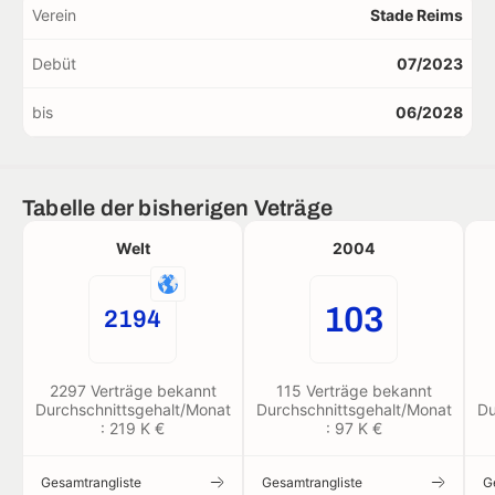
Verein
Stade Reims
Debüt
07/2023
bis
06/2028
Tabelle der bisherigen Veträge
Welt
2004
103
2194
2297 Verträge bekannt
115 Verträge bekannt
Durchschnittsgehalt/Monat
Durchschnittsgehalt/Monat
Du
: 219 K €
: 97 K €
Gesamtrangliste
Gesamtrangliste
G