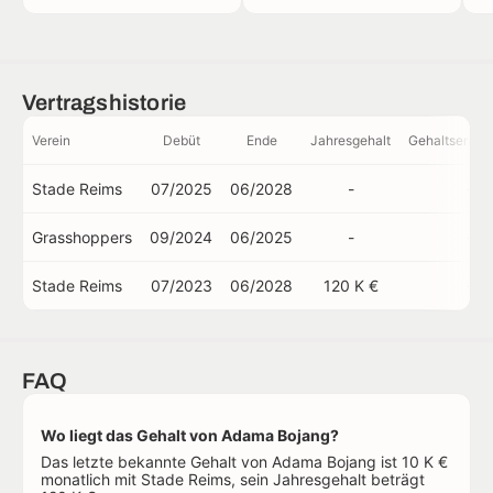
Vertragshistorie
Verein
Debüt
Ende
Jahresgehalt
Gehaltsentwi
Stade Reims
07/2025
06/2028
-
-
Grasshoppers
09/2024
06/2025
-
-
Stade Reims
07/2023
06/2028
120 K €
-
FAQ
Wo liegt das Gehalt von Adama Bojang?
Das letzte bekannte Gehalt von Adama Bojang ist 10 K €
monatlich mit Stade Reims, sein Jahresgehalt beträgt