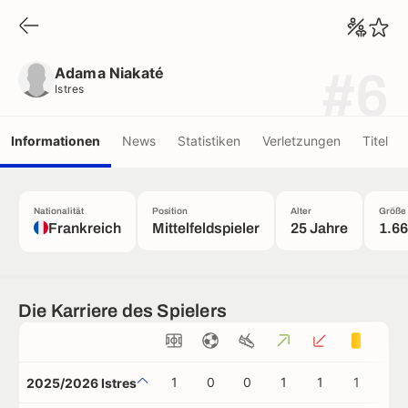
Adama Niakaté
Istres
Adama Niakaté
#6
Istres
Informationen
News
Statistiken
Verletzungen
Titel
Nationalität
Position
Alter
Größe
Frankreich
Mittelfeldspieler
25 Jahre
1.6
Die Karriere des Spielers
1
0
0
1
1
1
0
2025/2026 Istres