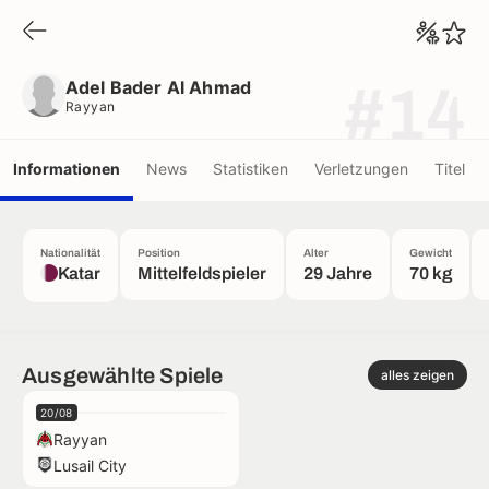
Adel Bader Al Ahmad
Rayyan
Adel Bader Al Ahmad
#14
Rayyan
Informationen
News
Statistiken
Verletzungen
Titel
Nationalität
Position
Alter
Gewicht
Katar
Mittelfeldspieler
29 Jahre
70 kg
Ausgewählte Spiele
alles zeigen
20/08
Rayyan
Lusail City