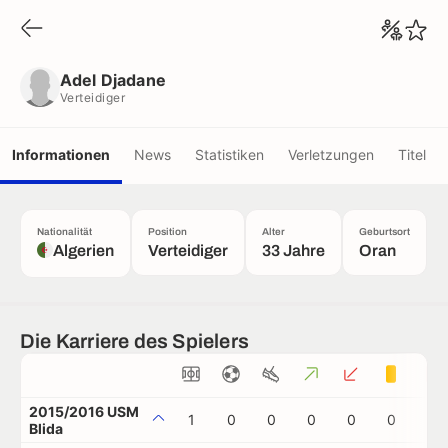
Adel Djadane
Verteidiger
Adel Djadane
Verteidiger
Informationen
News
Statistiken
Verletzungen
Titel
Nationalität
Position
Alter
Geburtsort
Algerien
Verteidiger
33 Jahre
Oran
Die Karriere des Spielers
2015/2016 USM
1
0
0
0
0
0
0
Blida