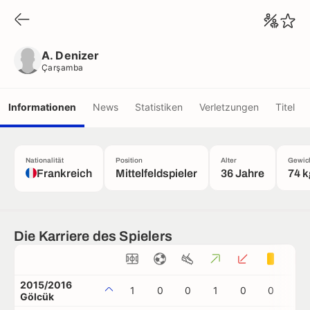
A. Denizer
Çarşamba
A. Denizer
Çarşamba
Informationen
News
Statistiken
Verletzungen
Titel
Nationalität
Position
Alter
Gewic
Frankreich
Mittelfeldspieler
36 Jahre
74 k
Die Karriere des Spielers
2015/2016
1
0
0
1
0
0
0
Gölcük