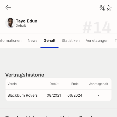
Tayo Edun
Gehalt
Tayo Edun
#14
Gehalt
nformationen
News
Gehalt
Statistiken
Verletzungen
T
Vertragshistorie
Verein
Debüt
Ende
Jahresgehalt
Blackburn Rovers
08/2021
06/2024
-