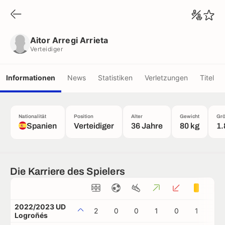
Aitor Arregi Arrieta
Verteidiger
Aitor Arregi Arrieta
Verteidiger
Informationen
News
Statistiken
Verletzungen
Titel
Nationalität
Position
Alter
Gewicht
Gr
Spanien
Verteidiger
36 Jahre
80 kg
1.
Die Karriere des Spielers
2022/2023 UD
2
0
0
1
0
1
0
Logroñés