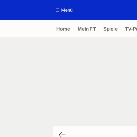
Menü
Home
Mein FT
Spiele
TV-P