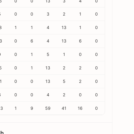
6
0
0
13
3
4
0
5
0
0
3
2
1
0
8
1
1
4
13
1
0
3
0
6
4
13
6
0
9
0
1
5
1
0
0
5
0
1
13
2
2
0
1
0
0
13
5
2
0
6
0
0
4
2
0
0
13
1
9
59
41
16
0
ch