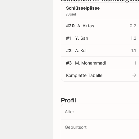
Schlüsselpässe
/Spiel
#20
A. Aktaş
0.2
#1
Y. Sarı
1.2
#2
A. Kol
1.1
#3
M. Mohammadi
1
Komplette Tabelle
Profil
Alter
Geburtsort