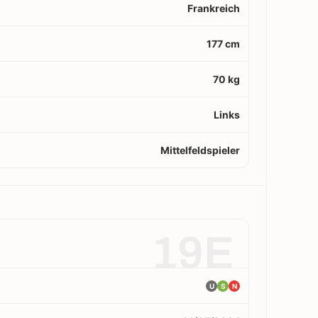
Frankreich
177 cm
70 kg
Links
Mittelfeldspieler
19E
U
S
N