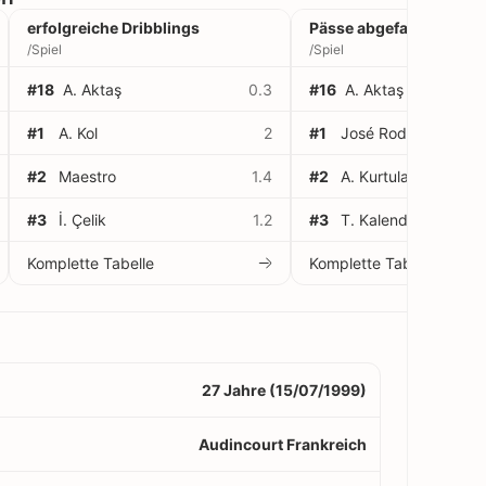
erfolgreiche Dribblings
Pässe abgefangen
/Spiel
/Spiel
#18
A. Aktaş
0.3
#16
A. Aktaş
#1
A. Kol
2
#1
José Rodríguez
#2
Maestro
1.4
#2
A. Kurtulan
#3
İ. Çelik
1.2
#3
T. Kalender
Komplette Tabelle
Komplette Tabelle
27 Jahre (15/07/1999)
Audincourt Frankreich