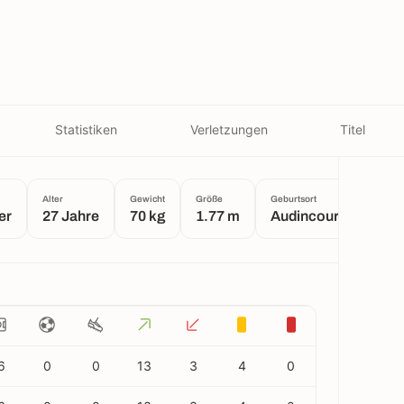
Statistiken
Verletzungen
Titel
Alter
Gewicht
Größe
Geburtsort
er
27 Jahre
70 kg
1.77 m
Audincourt
6
0
0
13
3
4
0