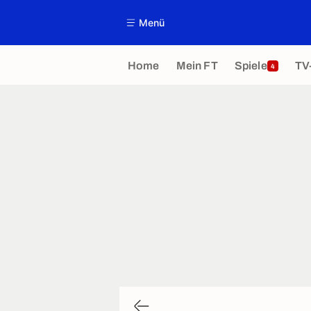
Menü
Home
Mein FT
Spiele
TV
4