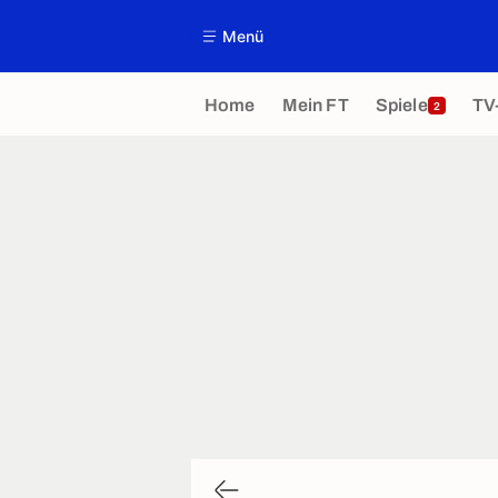
Menü
Home
Mein FT
Spiele
TV
2