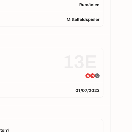
Rumänien
Mittelfeldspieler
13E
N
N
U
01/07/2023
nton?