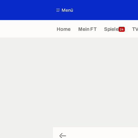
Menü
Home
Mein FT
Spiele
T
24