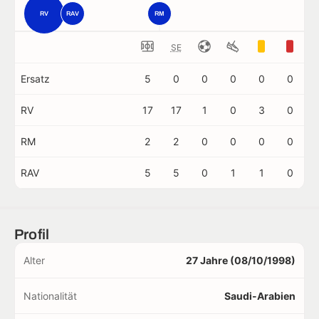
RV
RAV
RM
SE
Ersatz
5
0
0
0
0
0
RV
17
17
1
0
3
0
RM
2
2
0
0
0
0
RAV
5
5
0
1
1
0
Profil
Alter
27 Jahre (08/10/1998)
Nationalität
Saudi-Arabien