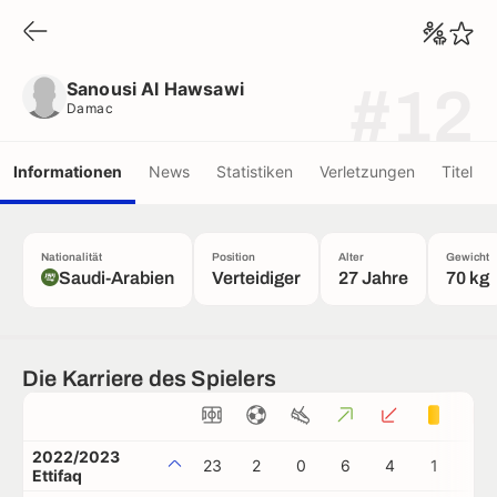
Sanousi Al Hawsawi
Damac
Sanousi Al Hawsawi
#12
Damac
Informationen
News
Statistiken
Verletzungen
Titel
Nationalität
Position
Alter
Gewicht
Saudi-Arabien
Verteidiger
27 Jahre
70 kg
Die Karriere des Spielers
2022/2023
23
2
0
6
4
1
2
Ettifaq