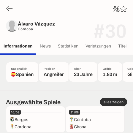
Álvaro Vázquez
Córdoba
Álvaro Vázquez
#30
Córdoba
Informationen
News
Statistiken
Verletzungen
Titel
Nationalität
Position
Alter
Größe
Geb
Spanien
Angreifer
23 Jahre
1.80 m
Gi
Ausgewählte Spiele
alles zeigen
16/08
21/08
Burgos
Córdoba
Córdoba
Girona