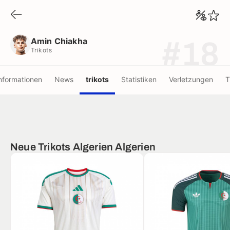
Amin Chiakha
Trikots
Amin Chiakha
#18
Trikots
nformationen
News
trikots
Statistiken
Verletzungen
T
Neue Trikots Algerien Algerien