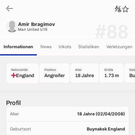
Amir Ibragimov
Man United U19
Amir Ibragimov
#88
Man United U19
Informationen
News
trikots
Statistiken
Verletzungen
Nationalität
Position
Alter
Größe
Geb
England
Angreifer
18 Jahre
1.73 m
Bu
Profil
Alter
18 Jahre (02/04/2008)
Geburtsort
Buynaksk England