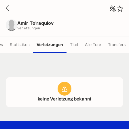
Amir To'raqulov
Verletzungen
Amir To'raqulov
Verletzungen
ws
Statistiken
Verletzungen
Titel
Alle Tore
Transfers
keine Verletzung bekannt