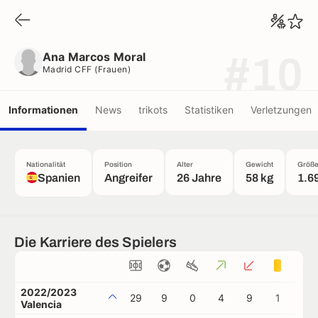
Ana Marcos Moral
Madrid CFF (frauen)
Ana Marcos Moral
#10
Madrid CFF (frauen)
Informationen
News
trikots
Statistiken
Verletzungen
Nationalität
Position
Alter
Gewicht
Größ
Spanien
Angreifer
26 Jahre
58 kg
1.6
Die Karriere des Spielers
2022/2023
29
9
0
4
9
1
0
Valencia