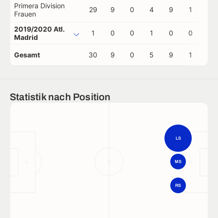
Primera Division
29
9
0
4
9
1
0
Frauen
2019/2020 Atl.
1
0
0
1
0
0
0
Madrid
Gesamt
30
9
0
5
9
1
0
Statistik nach Position
LS
MS
RS