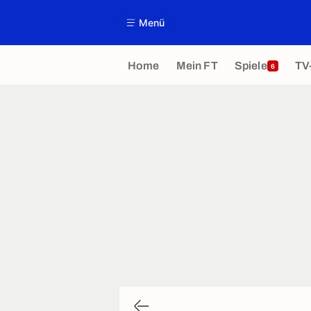
Menü
Home
Mein FT
Spiele
TV
6