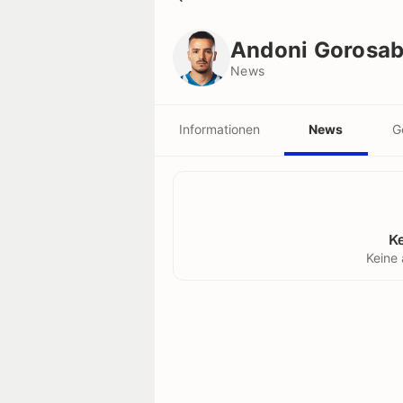
Andoni Gorosabel
News
Andoni Gorosab
News
Informationen
News
G
K
Keine 