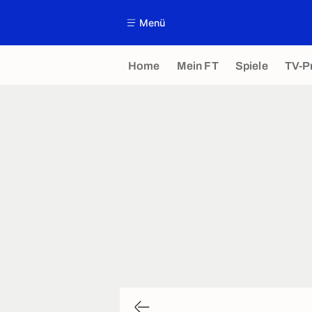
Menü
Home
Mein FT
Spiele
TV-P