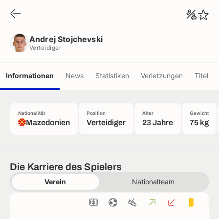
Andrej Stojchevski
Verteidiger
Andrej Stojchevski
Verteidiger
Informationen
News
Statistiken
Verletzungen
Titel
Nationalität
Position
Alter
Gewicht
Mazedonien
Verteidiger
23 Jahre
75 kg
Die Karriere des Spielers
Verein
Nationalteam