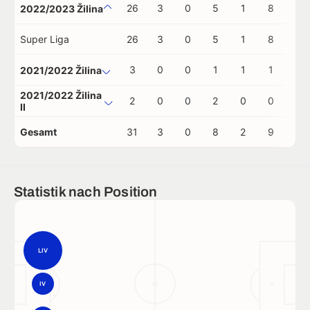
26
3
0
5
1
8
0
2022/2023 Žilina
Super Liga
26
3
0
5
1
8
0
3
0
0
1
1
1
0
2021/2022 Žilina
2021/2022 Žilina
2
0
0
2
0
0
0
II
Gesamt
31
3
0
8
2
9
0
Statistik nach Position
LIV
IV