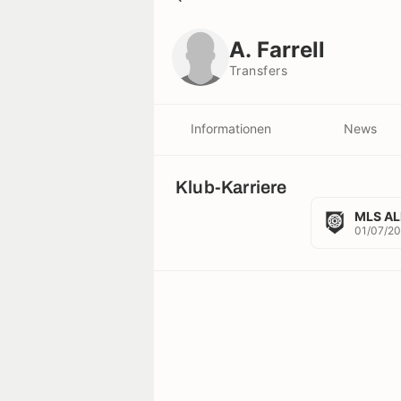
A. Farrell
Transfers
A. Farrell
Transfers
Informationen
News
Klub-Karriere
MLS AL
01/07/20