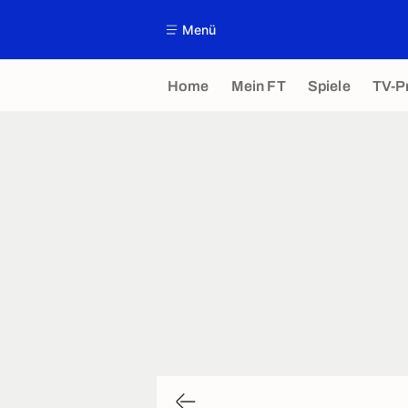
Menü
Home
Mein FT
Spiele
TV-P