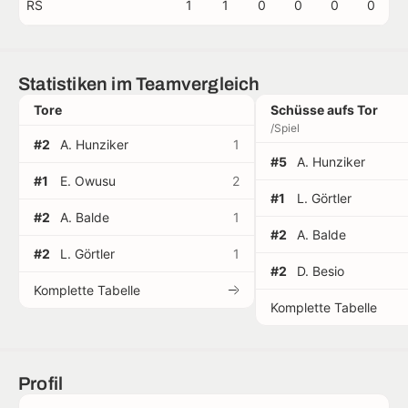
RS
1
1
0
0
0
0
Statistiken im Teamvergleich
Tore
Schüsse aufs Tor
/Spiel
#2
A. Hunziker
1
#5
A. Hunziker
#1
E. Owusu
2
#1
L. Görtler
#2
A. Balde
1
#2
A. Balde
#2
L. Görtler
1
#2
D. Besio
Komplette Tabelle
Komplette Tabelle
Profil