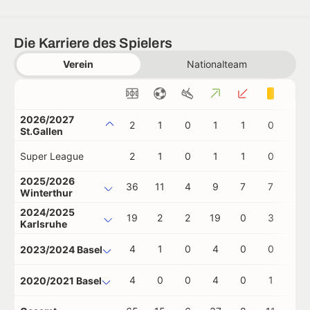
Die Karriere des Spielers
Verein
Nationalteam
2026/2027
2
1
0
1
1
0
0
St.Gallen
Super League
2
1
0
1
1
0
0
2025/2026
36
11
4
9
7
7
0
Winterthur
2024/2025
19
2
2
19
0
3
0
Karlsruhe
4
1
0
4
0
0
0
2023/2024 Basel
4
0
0
4
0
1
0
2020/2021 Basel