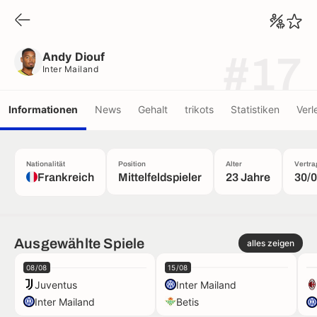
Andy Diouf
Inter Mailand
Andy Diouf
#17
Inter Mailand
Informationen
News
Gehalt
trikots
Statistiken
Verl
Nationalität
Position
Alter
Vertr
Frankreich
Mittelfeldspieler
23 Jahre
30/
Ausgewählte Spiele
alles zeigen
08/08
15/08
Juventus
Inter Mailand
Inter Mailand
Betis