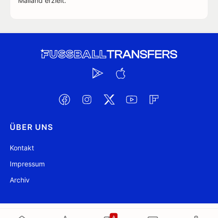
Mailand erzielt.
ÜBER UNS
Kontakt
Impressum
Archiv
@ FussballTransfers.com 2009-2026
Aktualisiert 03:16
4