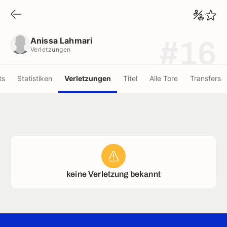
Anissa Lahmari
Verletzungen
Anissa Lahmari
#16
Verletzungen
ts
Statistiken
Verletzungen
Titel
Alle Tore
Transfers
keine Verletzung bekannt