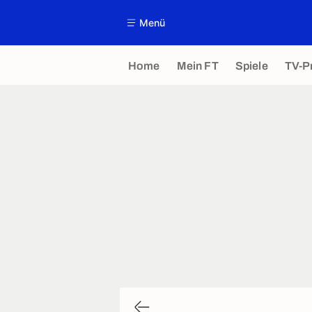
Menü
Home
Mein FT
Spiele
TV-P