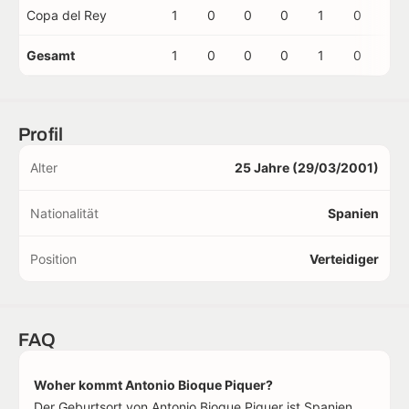
Copa del Rey
1
0
0
0
1
0
0
Gesamt
1
0
0
0
1
0
0
Profil
Alter
25 Jahre (29/03/2001)
Nationalität
Spanien
Position
Verteidiger
FAQ
Woher kommt Antonio Bioque Piquer?
Der Geburtsort von Antonio Bioque Piquer ist Spanien.