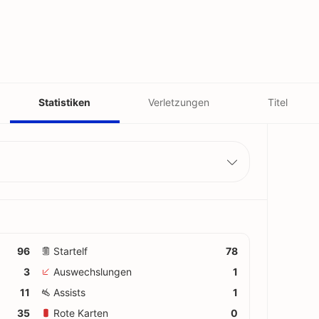
Statistiken
Verletzungen
Titel
96
Startelf
78
3
Auswechslungen
1
11
Assists
1
35
Rote Karten
0