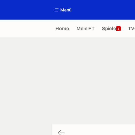
Menü
Home
Mein FT
Spiele
TV
1