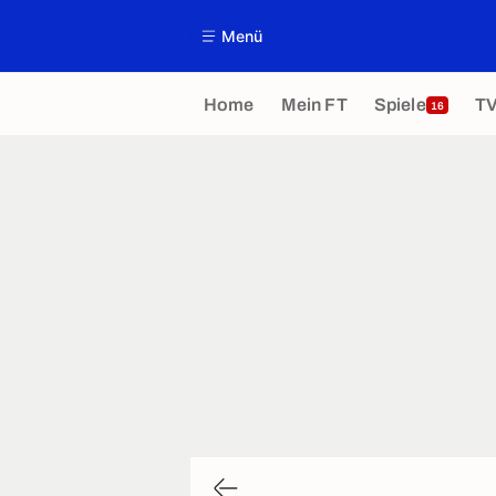
Menü
Home
Mein FT
Spiele
T
16