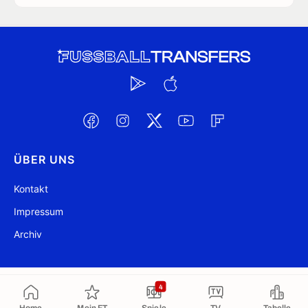
ÜBER UNS
Kontakt
Impressum
Archiv
@ FussballTransfers.com 2009-2026
Aktualisiert 03:53
4