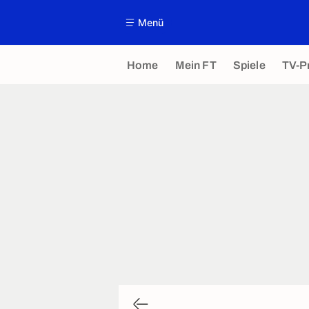
Menü
Home
Mein FT
Spiele
TV-P