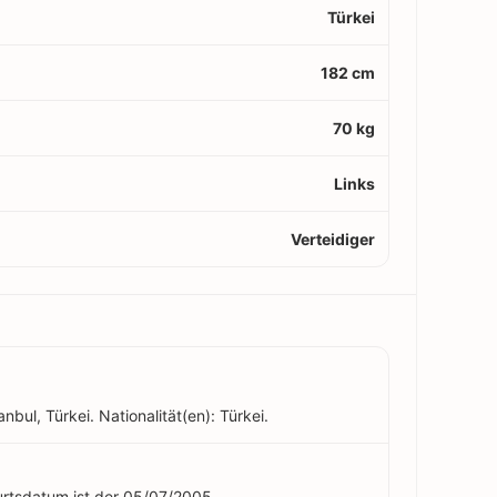
Türkei
182 cm
70 kg
Links
Verteidiger
nbul, Türkei. Nationalität(en): Türkei.
burtsdatum ist der 05/07/2005.