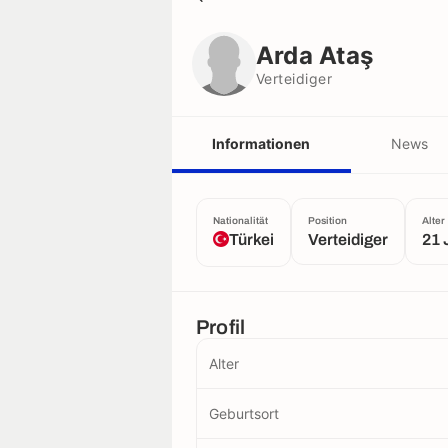
Arda Ataş
Verteidiger
Arda Ataş
Verteidiger
Informationen
News
Nationalität
Position
Alter
Türkei
Verteidiger
21 
Profil
Alter
Geburtsort