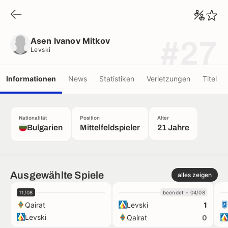
Asen Ivanov Mitkov
Levski
Asen Ivanov Mitkov
#27
Levski
Informationen
News
Statistiken
Verletzungen
Titel
Nationalität
Position
Alter
Bulgarien
Mittelfeldspieler
21 Jahre
Ausgewählte Spiele
alles zeigen
11/08
beendet - 04/08
Qairat
Levski
1
Levski
Qairat
0