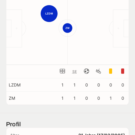
LZDM
ZM
SE
LZDM
1
1
0
0
0
0
ZM
1
1
0
0
1
0
Profil