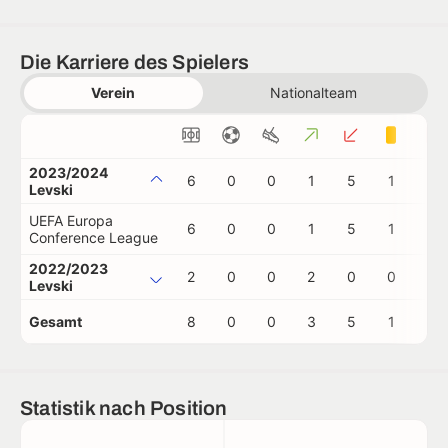
Die Karriere des Spielers
Verein
Nationalteam
2023/2024
6
0
0
1
5
1
0
Levski
UEFA Europa
6
0
0
1
5
1
0
Conference League
2022/2023
2
0
0
2
0
0
0
Levski
Gesamt
8
0
0
3
5
1
0
Statistik nach Position