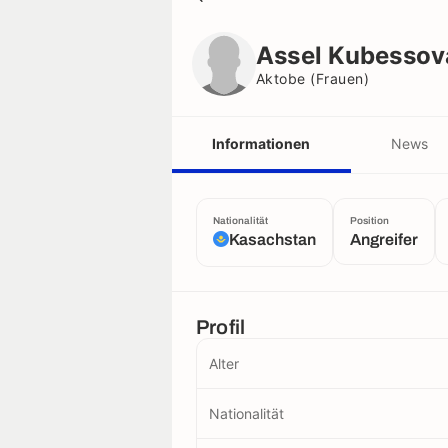
Assel Kubessova
Aktobe (frauen)
Assel Kubessov
Aktobe (frauen)
Informationen
News
Nationalität
Position
Kasachstan
Angreifer
Profil
Alter
Nationalität