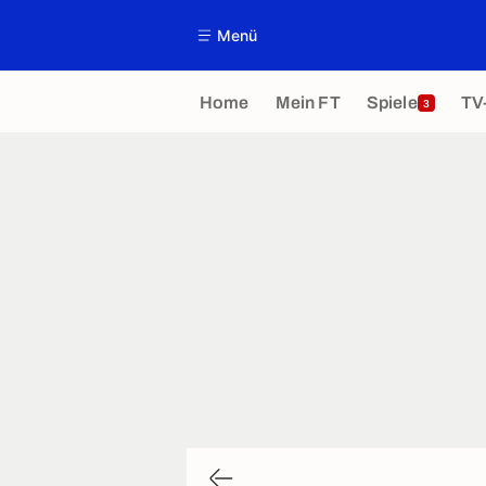
Menü
Home
Mein FT
Spiele
TV
3