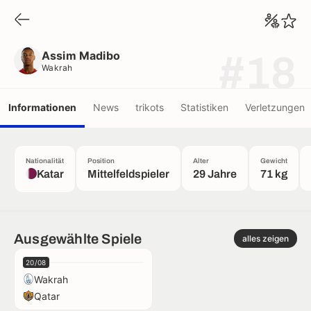
Assim Madibo
Wakrah
Assim Madibo
#18
Wakrah
Informationen
News
trikots
Statistiken
Verletzungen
Nationalität
Position
Alter
Gewicht
Katar
Mittelfeldspieler
29 Jahre
71 kg
Ausgewählte Spiele
alles zeigen
20/08
Wakrah
Qatar