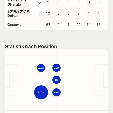
2
0
0
0
0
1
0
Gharafa
2016/2017 Al
10
0
0
8
1
1
0
Duhail
Gesamt
57
0
1
22
14
18
1
Statistik nach Position
LZDM
ZLM
ZM
RZDM
ZRM