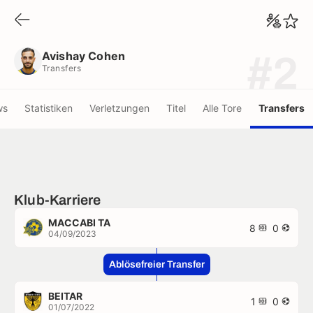
Avishay Cohen
Transfers
Avishay Cohen
#2
Transfers
ws
Statistiken
Verletzungen
Titel
Alle Tore
Transfers
Klub-Karriere
MACCABI TA
8
0
04/09/2023
Ablösefreier Transfer
BEITAR
1
0
01/07/2022