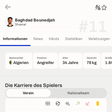
Baghdad Bounedjah
Shamal
Baghdad Bounedjah
#11
Shamal
Informationen
News
trikots
Statistiken
Verletzungen
Nationalität
Position
Alter
Gewicht
Größ
Algerien
Angreifer
34 Jahre
78 kg
1.8
Die Karriere des Spielers
Verein
Nationalteam