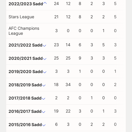
24
12
8
2
3
5
0
2022/2023 Sadd
Stars League
21
12
8
2
2
5
0
AFC Champions
3
0
0
0
1
0
0
League
23
14
6
3
5
3
0
2021/2022 Sadd
25
25
9
3
3
5
0
2020/2021 Sadd
3
3
1
0
0
1
0
2019/2020 Sadd
18
34
0
0
0
2
0
2018/2019 Sadd
2
2
0
1
0
0
0
2017/2018 Sadd
19
22
3
0
1
3
1
2016/2017 Sadd
6
3
0
2
2
0
0
2015/2016 Sadd