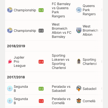
FC Barnsley
Queens
vs Queens
Park
82'
Championship
5-3
Park
Rangers
Rangers
West
West
Bromwich
Bromwich
68'
Championship
2-2
Albion vs FC
Albion
Barnsley
2018/2019
Sporting
Jupiler
Lokeren vs
Sporting
Pro
88'
2-4
Sporting
Charleroi
League
Charleroi
2017/2018
Segunda
Peralada vs
62'
Sabadell
3-2
B
Sabadell
Segunda
Peralada vs
85'
Cornellà
1-2
B
Cornellà