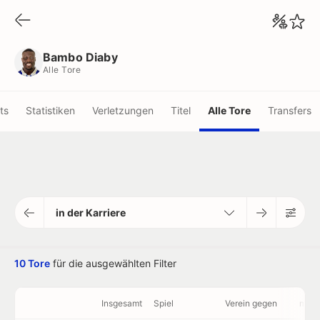
Bambo Diaby
Alle Tore
Bambo Diaby
Alle Tore
ots
Statistiken
Verletzungen
Titel
Alle Tore
Transfers
in der Karriere
10 Tore
für die ausgewählten Filter
Insgesamt
Spiel
Verein gegen
min