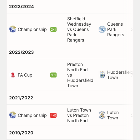
2023/2024
Sheffield
Wednesday
Queens
Championship
vs Queens
Park
37'
2-1
Park
Rangers
Rangers
2022/2023
Preston
North End
Huddersfield
FA Cup
vs
73'
3-1
Town
Huddersfield
Town
2021/2022
Luton Town
Luton
Championship
vs Preston
59'
4-0
Town
North End
2019/2020