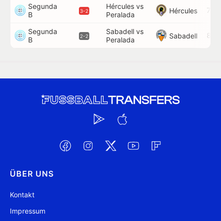
Segunda
Hércules vs
70'
Hércules
3-2
B
Peralada
Segunda
Sabadell vs
89'
Sabadell
2-2
B
Peralada
ÜBER UNS
Kontakt
Impressum