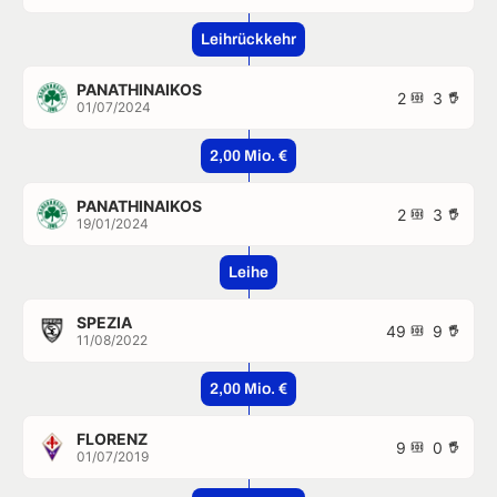
Leihrückkehr
PANATHINAIKOS
2
3
01/07/2024
2,00 Mio. €
PANATHINAIKOS
2
3
19/01/2024
Leihe
SPEZIA
49
9
11/08/2022
2,00 Mio. €
FLORENZ
9
0
01/07/2019