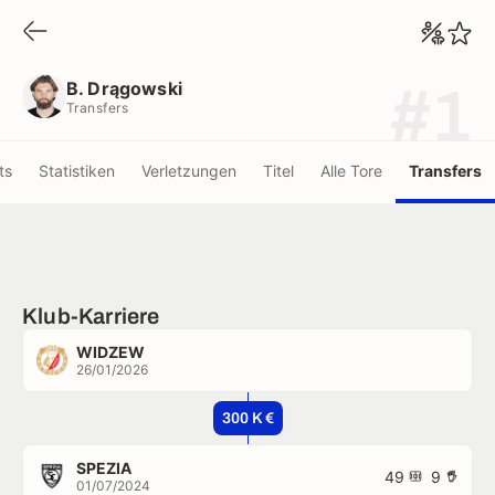
B. Drągowski
Transfers
B. Drągowski
#1
Transfers
ts
Statistiken
Verletzungen
Titel
Alle Tore
Transfers
Klub-Karriere
WIDZEW
26/01/2026
300 K €
SPEZIA
49
9
01/07/2024