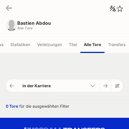
Bastien Abdou
Alle Tore
Bastien Abdou
Alle Tore
ws
Statistiken
Verletzungen
Titel
Alle Tore
Transfers
in der Karriere
0 Tore
für die ausgewählten Filter