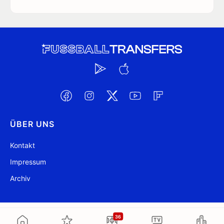
ÜBER UNS
Kontakt
Impressum
Archiv
@ FussballTransfers.com 2009-2026
Aktualisiert 21:23
36