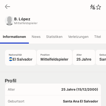
B. López
Mittelfeldspieler
B. López
Mittelfeldspieler
Informationen
News
Statistiken
Verletzungen
Titel
Nationalität
Position
Alter
Gebur
El Salvador
Mittelfeldspieler
25 Jahre
San
Profil
Alter
25 Jahre (15/12/2000)
Geburtsort
Santa Ana El Salvador